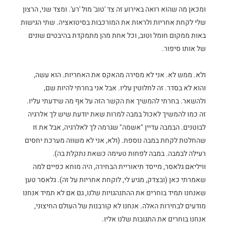
ומכאן מה שהוא רואה באירוע זה צד 'טוב' מול 'רע'. ומצד שני, הרצון
שלי לקחת אחריות ולראות את המורכבות בסיטואציה. שתי הגישות
באות ממקום חומל וטוב, וכל אחת מהן מתמקדת בהיבטים שונים
של אותו סיפור.
ולא. ממש לא. אני לא מסירה מהאקס את האחריות. הוא עשה,
והוא לא בסדר. זה לחלוטין עליו. אבל אני בחרתי להיות שם,
ולהשאר. בחרתי להמשיך את הקשר הזה על אף מה שידעתי עליו.
זה כמו להמשיך לאכול במבה למרות שאת יודעת שיש לך אלרגיה
לבוטנים. הבמבה עדיין "אשמה" שגרמה לך לאלרגיה, אבל את זו
שהחלטת לקחת במבה נוספת. (ולא, אני לא משווה מערכת יחסים
רעילה לבמבה. במבה לפחות טעימה כשאת נתקלת בה).
וויליאם גלאסר, מייסד תיאוריית הבחירה, היה מוחא כפיים למה
שאמרתי כאן (ובצדק, מגיע לי, לוקחת אחריות על זה). גלאסר טען
שאנחנו תמיד בוחרים את ההתנהגויות שלנו, גם אם לא תמיד אנחנו
מודעים לבחירות האלה. אנחנו לא קורבנות של העולם החיצוני,
אנחנו בוחרים את התגובות שלנו אליו.