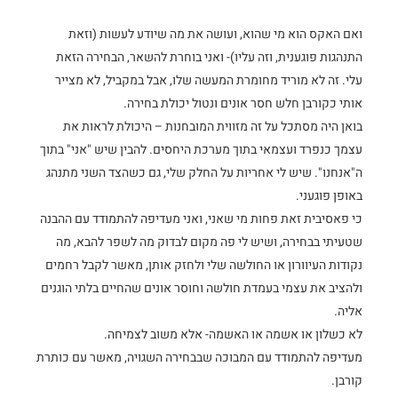
ואם האקס הוא מי שהוא, ועושה את מה שיודע לעשות (וזאת
התנהגות פוגענית, וזה עליו)- ואני בוחרת להשאר, הבחירה הזאת
עלי. זה לא מוריד מחומרת המעשה שלו, אבל במקביל, לא מצייר
אותי כקורבן חלש חסר אונים ונטול יכולת בחירה.
בואן היה מסתכל על זה מזווית המובחנות – היכולת לראות את
עצמך כנפרד ועצמאי בתוך מערכת היחסים. להבין שיש "אני" בתוך
ה"אנחנו". שיש לי אחריות על החלק שלי, גם כשהצד השני מתנהג
באופן פוגעני.
כי פאסיבית זאת פחות מי שאני, ואני מעדיפה להתמודד עם ההבנה
שטעיתי בבחירה, ושיש לי פה מקום לבדוק מה לשפר להבא, מה
נקודות העיוורון או החולשה שלי ולחזק אותן, מאשר לקבל רחמים
ולהציב את עצמי בעמדת חולשה וחוסר אונים שהחיים בלתי הוגנים
אליה.
לא כשלון או אשמה או האשמה- אלא משוב לצמיחה.
מעדיפה להתמודד עם המבוכה שבבחירה השגויה, מאשר עם כותרת
קורבן.