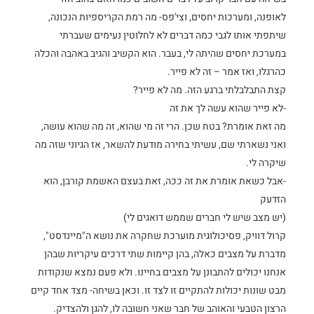
לאופנה, ומערכות יחסים, וצי'פס- מה רמת הקריספיות הנכונה,
שיתפתי אותו לגבי כמה דברים לא לחלוטין נעימים שעברתי
במערכת יחסים שהיתה לי, בעבר. הוא הקשיב והגיב באהבה והכלה
כהרגלו, ואז אמר – זה לא פייר.
קצת התבלבלתי ברגע הזה. מה לא פייר?
-לא פייר שהוא עשה לך את זה
מה זאת אומרת? בטח שכן. הרי זה מי שהוא, זה מה שהוא עושה,
ואני נשארתי שם, עשיתי בחירה מודעת להשאר, אז הגיוני שזה מה
שיקרה לי.
-אבל כשאת אומרת את זה ככה, זאת בעצם האשמת קורבן, הוא
הזדעק
(יש מצב שיש לי חברים שממש דואגים לי)
קרול דוויק, פסיכולוגית מוערכת שחקרה את נושא ה"מיינדסט",
מדברת על מצבים כאלה, בהן קיימות שתי דרכים עיקריות שבהן
אנחנו יכולים להתבונן על מצבים בחיינו. ולא פעם נמצא שנקודות
מבט שונות יכולות להתקיים זו לצד זו. וכאן בשיחה- מצד אחד קיים
הרצון הטבעי והאוהב של חבר שאני חשובה לו, להגן ולהצדיק.