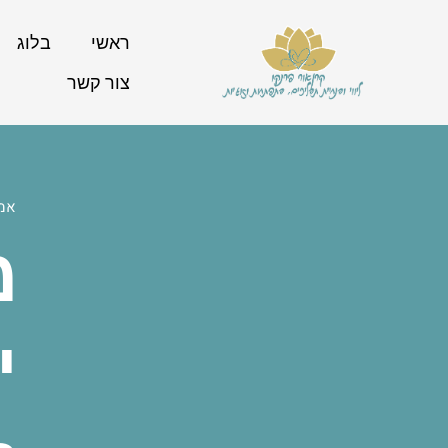
ראשי
בלוג
צור קשר
אמו
מ
י