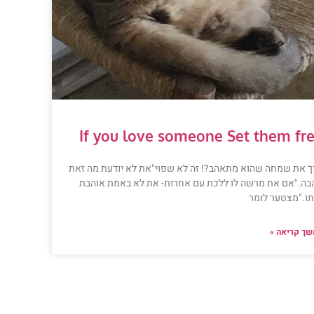
If you love someone Set them fr
יך את שמחה שהוא מתאהב?! זה לא שפוי"את לא יודעת מה זאת
בה."אם את מרשה לו ללכת עם אחרות- את לא באמת אוהבת
תו."מצטער לומר
ך קריאה »