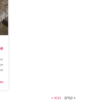
ee
'א
אה
או
המש
« קודם
הבא »