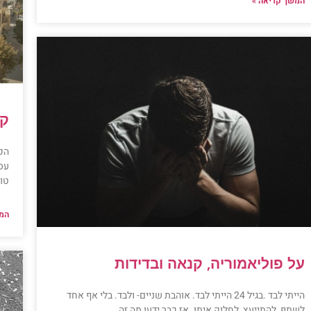
המשך קריאה »
קנ
הקנ
עס
טוב
המש
על פוליאמוריה, קנאה ובדידות
הייתי לבד .בגיל 24 הייתי לבד. אוהבת שניים- ולבד. בלי אף אחד
לשתף, להתייעץ, לחלוק איתו. אז כבר ידעו מה זה