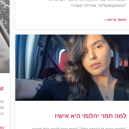
"הומוסקוסואלים", אבל לכי תסבירי
המשך קריאה »
שמ
אר
מהא
בח
למה תמר יהלומי היא אישיו
המש