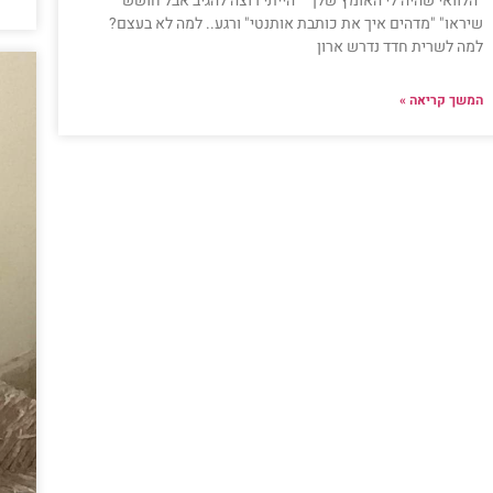
"הלוואי שהיה לי האומץ שלך" "הייתי רוצה להגיב אבל חושש
שיראו" "מדהים איך את כותבת אותנטי" ורגע.. למה לא בעצם?
למה לשרית חדד נדרש ארון
המשך קריאה »